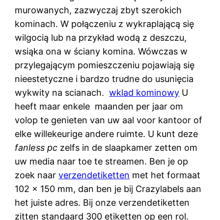
murowanych, zazwyczaj zbyt szerokich
kominach. W połączeniu z wykraplającą się
wilgocią lub na przykład wodą z deszczu,
wsiąka ona w ściany komina. Wówczas w
przylegającym pomieszczeniu pojawiają się
nieestetyczne i bardzo trudne do usunięcia
wykwity na scianach.
wklad kominowy
U
heeft maar enkele maanden per jaar om
volop te genieten van uw aal voor kantoor of
elke willekeurige andere ruimte. U kunt deze
fanless pc
zelfs in de slaapkamer zetten om
uw media naar toe te streamen. Ben je op
zoek naar
verzendetiketten
met het formaat
102 x 150 mm, dan ben je bij Crazylabels aan
het juiste adres. Bij onze verzendetiketten
zitten standaard 300 etiketten op een rol.